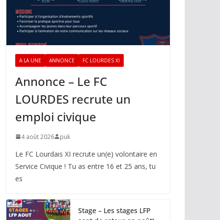
A LA UNE
ANNONCE
FC LOURDES XI
Annonce – Le FC
LOURDES recrute un
emploi civique
4 août 2026
puk
Le FC Lourdais XI recrute un(e) volontaire en
Service Civique ! Tu as entre 16 et 25 ans, tu
es
Stage – Les stages LFP