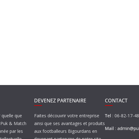
DEVENEZ PARTENAIRE
CONTACT
r quelle que
Faites découvrir votre entreprise
Tel
: 06-82-17-4
de Puk & Match
ainsi que ses avantages et produits
Mail
:
admin@puk
nnée par les
aux footballeurs Bigourdans en
tellectuelle.
devenant partenaire de notre site…