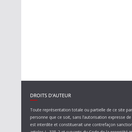
DROITS D’AUTEUR
Toute représentation totale ou partielle de ce site pa
personne que ce soit, sans l’autorisation expresse 
est interdite et constituerait une contrefaçon sanctio
articles L. 335-2 et suivants du Code de la propriété in