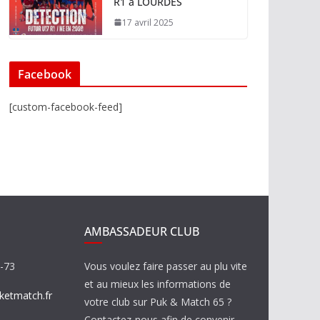
R1 à LOURDES
17 avril 2025
Facebook
[custom-facebook-feed]
AMBASSADEUR CLUB
8-73
Vous voulez faire passer au plu vite
et au mieux les informations de
etmatch.fr
votre club sur Puk & Match 65 ?
Contactez-nous afin de convenir