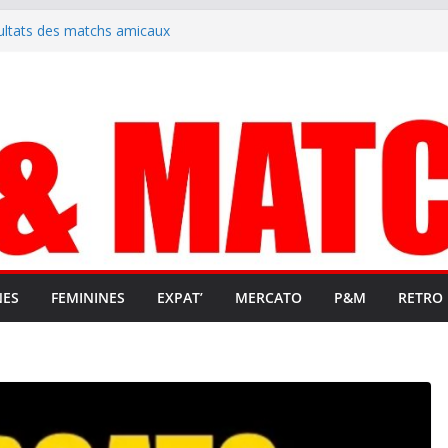
ultats des matchs amicaux
crute un emploi civique
résente en Ligue 2 et Ligue 3
clenche son renouveau
it stop au foot pro retrouve un
C
NES
FEMININES
EXPAT’
MERCATO
P&M
RETRO