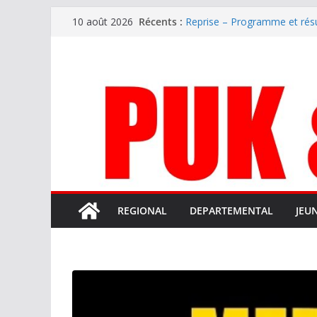
Passer
Récents :
Reprise – Programme et rés
10 août 2026
au
Annonce – Le FC LOURDES re
National – La Bigorre bien p
contenu
Mercato – SARRANCOLIN en
Mercato – Le gardien qui a d
terrain d’expression au HOF
REGIONAL
DEPARTEMENTAL
JEU