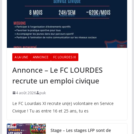
A LA UNE
ANNONCE
FC LOURDES XI
Annonce – Le FC LOURDES
recrute un emploi civique
4 août 2026
puk
Le FC Lourdais XI recrute un(e) volontaire en Service
Civique ! Tu as entre 16 et 25 ans, tu es
Stage – Les stages LFP sont de