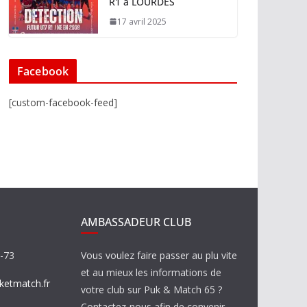
R1 à LOURDES
17 avril 2025
Facebook
[custom-facebook-feed]
AMBASSADEUR CLUB
8-73
Vous voulez faire passer au plu vite
et au mieux les informations de
etmatch.fr
votre club sur Puk & Match 65 ?
Contactez-nous afin de convenir