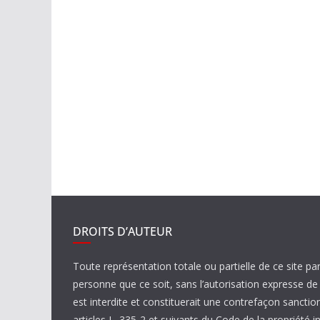
DROITS D’AUTEUR
Toute représentation totale ou partielle de ce site pa
personne que ce soit, sans l’autorisation expresse 
est interdite et constituerait une contrefaçon sanctio
articles L. 335-2 et suivants du Code de la propriété in