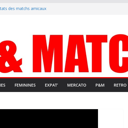
ltats des matchs amicaux
rute un emploi civique
ésente en Ligue 2 et Ligue 3
lenche son renouveau
t stop au foot pro retrouve un
NES
FEMININES
EXPAT’
MERCATO
P&M
RETRO