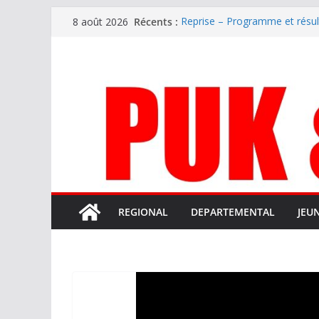
Passer
Récents :
Reprise – Programme et résu
8 août 2026
au
Annonce – Le FC LOURDES rec
National – La Bigorre bien pr
contenu
Mercato – SARRANCOLIN enc
Mercato – Le gardien qui a di
terrain d’expression au HOFC
REGIONAL
DEPARTEMENTAL
JEU