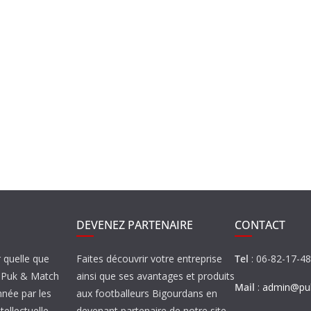
DEVENEZ PARTENAIRE
CONTACT
r quelle que
Faites découvrir votre entreprise
Tel
: 06-82-17-4
de Puk & Match
ainsi que ses avantages et produits
Mail
:
admin@puk
nnée par les
aux footballeurs Bigourdans en
tellectuelle.
devenant partenaire de notre site…