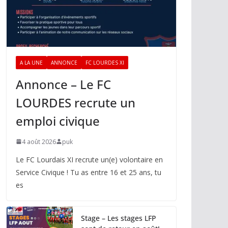
A LA UNE
ANNONCE
FC LOURDES XI
Annonce – Le FC
LOURDES recrute un
emploi civique
4 août 2026
puk
Le FC Lourdais XI recrute un(e) volontaire en
Service Civique ! Tu as entre 16 et 25 ans, tu
es
Stage – Les stages LFP