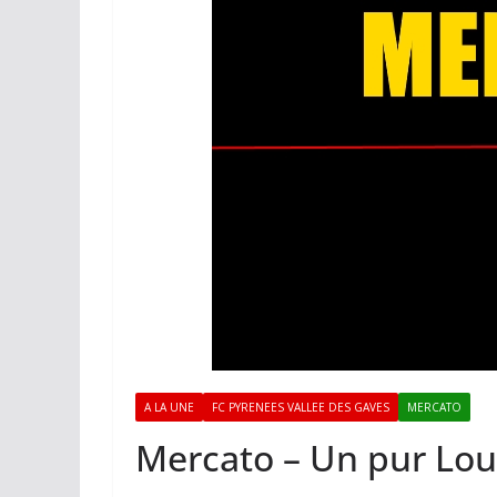
A LA UNE
FC PYRENEES VALLEE DES GAVES
MERCATO
Mercato – Un pur Lou