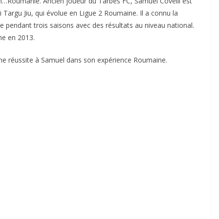
 en…Roumanie. Ancien joueur du Tarbes FC, Samuel Covelli est
 Targu Jiu, qui évolue en Ligue 2 Roumaine. Il a connu la
 pendant trois saisons avec des résultats au niveau national.
ne en 2013.
nne réussite à Samuel dans son expérience Roumaine.