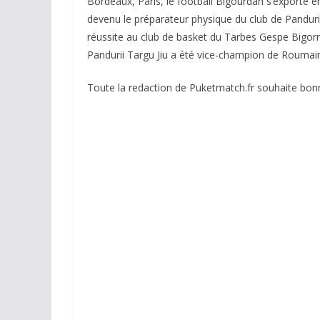
Bordeaux, Paris, le football Bigourdan s’exporte
devenu le préparateur physique du club de Pandurii
réussite au club de basket du Tarbes Gespe Bigorre
Pandurii Targu Jiu a été vice-champion de Roumai
Toute la redaction de Puketmatch.fr souhaite bo