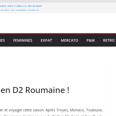
ltats des matchs amicaux
rute un emploi civique
ésente en Ligue 2 et Ligue 3
lenche son renouveau
t stop au foot pro retrouve un
NES
FEMININES
EXPAT’
MERCATO
P&M
RETRO
 en D2 Roumaine !
ter et voyager cette saison. Après Troyes, Monaco, Toulouse,