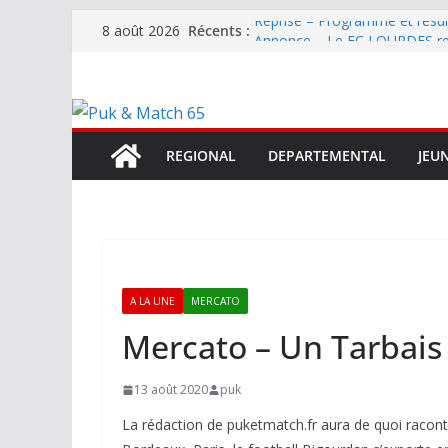
Passer
Récents :
Reprise – Programme et résu
8 août 2026
au
Annonce – Le FC LOURDES rec
National – La Bigorre bien pr
contenu
Mercato – SARRANCOLIN enc
Mercato – Le gardien qui a di
terrain d’expression au HOFC
REGIONAL
DEPARTEMENTAL
JEU
A LA UNE
MERCATO
Mercato – Un Tarbais
13 août 2020
puk
La rédaction de puketmatch.fr aura de quoi racon