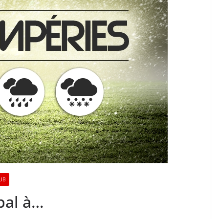
UB
pal à…