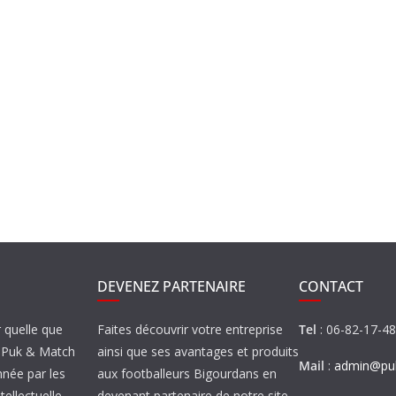
DEVENEZ PARTENAIRE
CONTACT
r quelle que
Faites découvrir votre entreprise
Tel
: 06-82-17-4
de Puk & Match
ainsi que ses avantages et produits
Mail
:
admin@puk
nnée par les
aux footballeurs Bigourdans en
tellectuelle.
devenant partenaire de notre site…