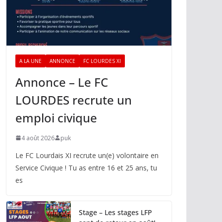
A LA UNE
ANNONCE
FC LOURDES XI
Annonce – Le FC
LOURDES recrute un
emploi civique
4 août 2026
puk
Le FC Lourdais XI recrute un(e) volontaire en
Service Civique ! Tu as entre 16 et 25 ans, tu
es
Stage – Les stages LFP