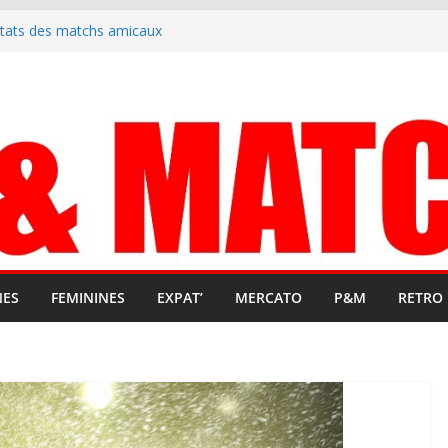
ltats des matchs amicaux
rute un emploi civique
ésente en Ligue 2 et Ligue 3
lenche son renouveau
t stop au foot pro retrouve un
NES
FEMININES
EXPAT’
MERCATO
P&M
RETRO