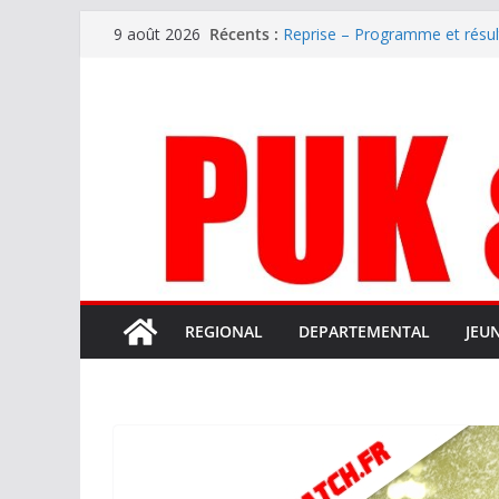
Passer
Récents :
Reprise – Programme et résu
9 août 2026
au
Annonce – Le FC LOURDES rec
National – La Bigorre bien pr
contenu
Mercato – SARRANCOLIN enc
Mercato – Le gardien qui a di
terrain d’expression au HOFC
REGIONAL
DEPARTEMENTAL
JEU