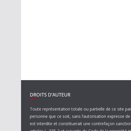
DROITS D’AUTEUR
Toute représentation totale ou partielle de ce site pa
personne que ce soit, sans l’autorisation expresse 
est interdite et constituerait une contrefaçon sanctio
articles L. 335-2 et suivants du Code de la propriété in