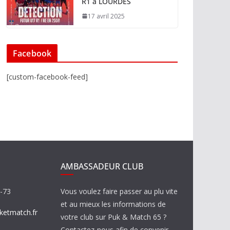
R1 à LOURDES
17 avril 2025
Facebook
[custom-facebook-feed]
AMBASSADEUR CLUB
8-73
Vous voulez faire passer au plu vite
et au mieux les informations de
etmatch.fr
votre club sur Puk & Match 65 ?
Contactez-nous afin de convenir