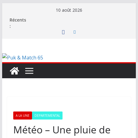
Passer
10 août 2026
au
Récents
contenu
:
A LA UNE
DEPARTEMENTAL
Météo – Une pluie de