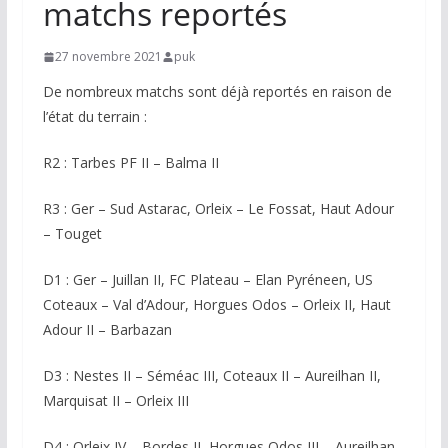
matchs reportés
27 novembre 2021
puk
De nombreux matchs sont déjà reportés en raison de
l’état du terrain :
R2 : Tarbes PF II – Balma II
R3 : Ger – Sud Astarac, Orleix – Le Fossat, Haut Adour
– Touget
D1 : Ger – Juillan II, FC Plateau – Elan Pyréneen, US
Coteaux – Val d’Adour, Horgues Odos – Orleix II, Haut
Adour II – Barbazan
D3 : Nestes II – Séméac III, Coteaux II – Aureilhan II,
Marquisat II – Orleix III
D4 : Orleix IV – Bordes II, Horgues Odos III – Aureilhan