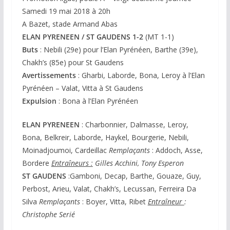
Samedi 19 mai 2018 à 20h
A Bazet, stade Armand Abas
ELAN PYRENEEN / ST GAUDENS 1-2
(MT 1-1)
Buts
: Nebili (29e) pour l’Elan Pyrénéen, Barthe (39e),
Chakh’s (85e) pour St Gaudens
Avertissements
: Gharbi, Laborde, Bona, Leroy à l’Elan
Pyrénéen – Valat, Vitta à St Gaudens
Expulsion
: Bona à l’Elan Pyrénéen
ELAN PYRENEEN
: Charbonnier, Dalmasse, Leroy,
Bona, Belkreir, Laborde, Haykel, Bourgerie, Nebili,
Moinadjoumoi, Cardeillac
Remplaçants
: Addoch, Asse,
Bordere
Entraîneurs :
Gilles Acchini, Tony Esperon
ST GAUDENS
:Gamboni, Decap, Barthe, Gouaze, Guy,
Perbost, Arieu, Valat, Chakh’s, Lecussan, Ferreira Da
Silva
Remplaçants
: Boyer, Vitta, Ribet
Entraîneur
:
Christophe Serié