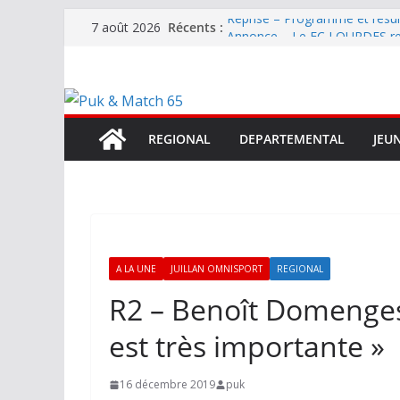
Passer
Reprise – Programme et résu
Récents :
7 août 2026
au
Annonce – Le FC LOURDES rec
National – La Bigorre bien pr
contenu
Mercato – SARRANCOLIN enc
Mercato – Le gardien qui a di
terrain d’expression au HOFC
REGIONAL
DEPARTEMENTAL
JEU
A LA UNE
JUILLAN OMNISPORT
REGIONAL
R2 – Benoît Domenges 
est très importante »
16 décembre 2019
puk