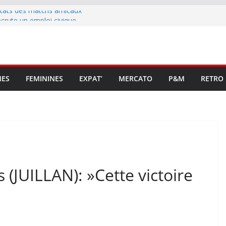
ltats des matchs amicaux
rute un emploi civique
ésente en Ligue 2 et Ligue 3
lenche son renouveau
t stop au foot pro retrouve un
NES
FEMININES
EXPAT’
MERCATO
P&M
RETRO
(JUILLAN): »Cette victoire