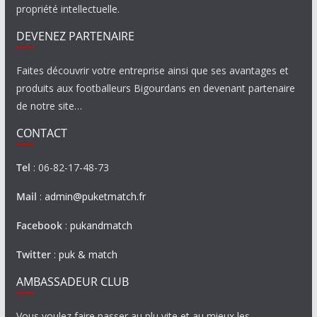
propriété intellectuelle.
DEVENEZ PARTENAIRE
Faites découvrir votre entreprise ainsi que ses avantages et
produits aux footballeurs Bigourdans en devenant partenaire
de notre site…
CONTACT
Tel
: 06-82-17-48-73
Mail
:
admin@puketmatch.fr
Facebook
:
pukandmatch
Twitter
:
puk & match
AMBASSADEUR CLUB
Vous voulez faire passer au plu vite et au mieux les