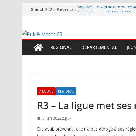
Passer
Récents :
Reprise – Programme et résu
8 août 2026
au
Annonce – Le FC LOURDES rec
National – La Bigorre bien pr
contenu
Mercato – SARRANCOLIN enc
Mercato – Le gardien qui a di
terrain d’expression au HOFC
REGIONAL
DEPARTEMENTAL
JEU
A LA UNE
REGIONAL
R3 – La ligue met se
17 juin 2022
puk
Elle avait prévenue, elle n’a pas dérogé à ses règl