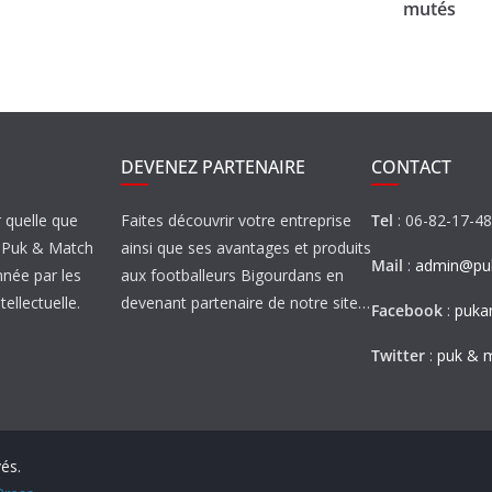
mutés
DEVENEZ PARTENAIRE
CONTACT
r quelle que
Faites découvrir votre entreprise
Tel
: 06-82-17-4
de Puk & Match
ainsi que ses avantages et produits
Mail
:
admin@puk
nnée par les
aux footballeurs Bigourdans en
tellectuelle.
devenant partenaire de notre site…
Facebook
:
puka
Twitter
:
puk & 
vés.