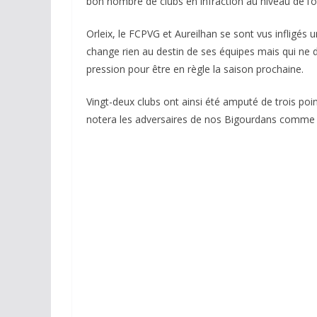
bon nombre de clubs en infraction au niveau de l’
Orleix, le FCPVG et Aureilhan se sont vus infligés 
change rien au destin de ses équipes mais qui ne doi
pression pour être en règle la saison prochaine.
Vingt-deux clubs ont ainsi été amputé de trois po
notera les adversaires de nos Bigourdans comme L