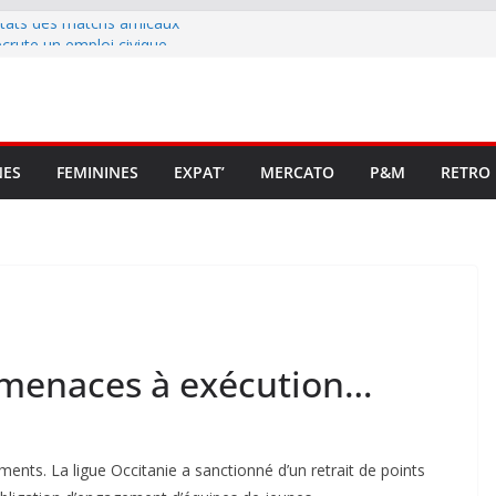
ltats des matchs amicaux
rute un emploi civique
ésente en Ligue 2 et Ligue 3
lenche son renouveau
t stop au foot pro retrouve un
NES
FEMININES
EXPAT’
MERCATO
P&M
RETRO
s menaces à exécution…
ements. La ligue Occitanie a sanctionné d’un retrait de points