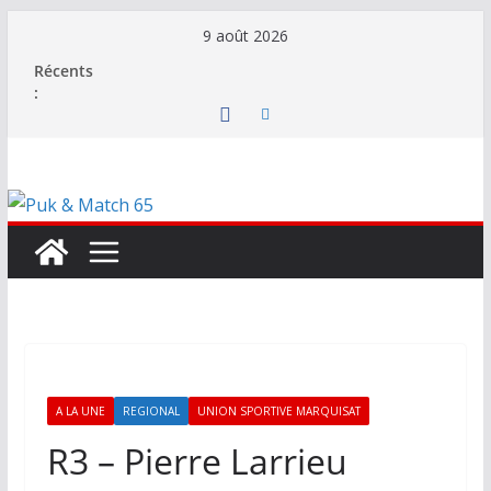
Passer
9 août 2026
au
Récents
contenu
:
A LA UNE
REGIONAL
UNION SPORTIVE MARQUISAT
R3 – Pierre Larrieu