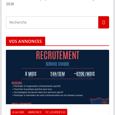
2026
VOS ANNONCES
A LA UNE
ANNONCE
FC LOURDES XI