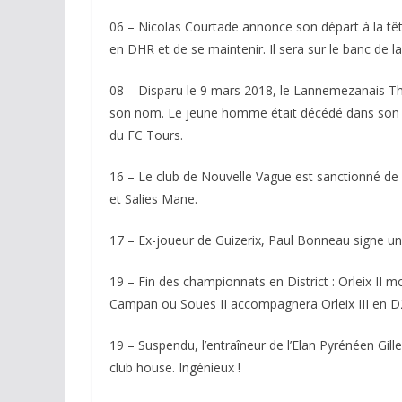
06 – Nicolas Courtade annonce son départ à la tête
en DHR et de se maintenir. Il sera sur le banc de 
08 – Disparu le 9 mars 2018, le Lannemezanais Tho
son nom. Le jeune homme était décédé dans son 
du FC Tours.
16 – Le club de Nouvelle Vague est sanctionné de
et Salies Mane.
17 – Ex-joueur de Guizerix, Paul Bonneau signe un
19 – Fin des championnats en District : Orleix II m
Campan ou Soues II accompagnera Orleix III en 
19 – Suspendu, l’entraîneur de l’Elan Pyrénéen Gille
club house. Ingénieux !