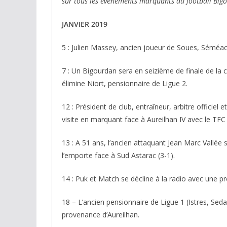
sur tous les évènements marquants du football Bigo
JANVIER 2019
5 : Julien Massey, ancien joueur de Soues, Séméac
7 : Un Bigourdan sera en seizième de finale de la
élimine Niort, pensionnaire de Ligue 2.
12 : Président de club, entraîneur, arbitre officiel
visite en marquant face à Aureilhan IV avec le TFC I
13 : A 51 ans, l’ancien attaquant Jean Marc Vallée 
l’emporte face à Sud Astarac (3-1).
14 : Puk et Match se décline à la radio avec une p
18 – L’ancien pensionnaire de Ligue 1 (Istres, Sed
provenance d’Aureilhan.