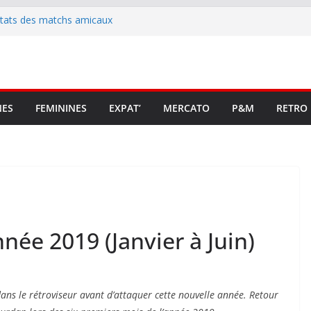
ltats des matchs amicaux
rute un emploi civique
ésente en Ligue 2 et Ligue 3
lenche son renouveau
t stop au foot pro retrouve un
NES
FEMININES
EXPAT’
MERCATO
P&M
RETRO
nnée 2019 (Janvier à Juin)
ns le rétroviseur avant d’attaquer cette nouvelle année. Retour