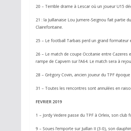
20 – Terrible drame à Lescar où un joueur U15 décè
21 : la Juillanaise Lou Jumere-Seignou fait partie 
Clairefontaine.
25 – Le football Tarbais perd un grand formateur 
26 – Le match de coupe Occitanie entre Cazeres et 
rampe de Capvern sur l’A64. Le match sera à rejou
28 – Grégory Covin, ancien joueur du TPF époque 
31 – Toutes les rencontres sont annulées en rais
FEVRIER 2019
1 – Jordy Vedere passe du TPF à Orleix, son club 
9 – Soues l’emporte sur Juillan II (3-0), son dau