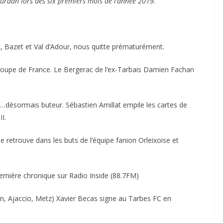
urdan lors des six premiers mois de l’année 2019.
, Bazet et Val d’Adour, nous quitte prématurément.
 coupe de France. Le Bergerac de l’ex-Tarbais Damien Fachan
 et…désormais buteur. Sébastien Amillat empile les cartes de
I.
se retrouve dans les buts de l’équipe fanion Orleixoise et
remière chronique sur Radio Inside (88.7FM)
an, Ajaccio, Metz) Xavier Becas signe au Tarbes FC en