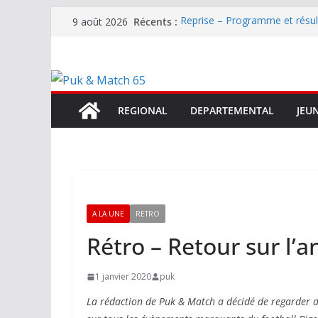
Passer
Récents :
Reprise – Programme et résu
9 août 2026
au
Annonce – Le FC LOURDES rec
National – La Bigorre bien pr
contenu
Mercato – SARRANCOLIN enc
Mercato – Le gardien qui a di
terrain d’expression au HOFC
REGIONAL
DEPARTEMENTAL
JEU
A LA UNE
RETRO
Rétro – Retour sur l’a
1 janvier 2020
puk
La rédaction de Puk & Match a décidé de regarder da