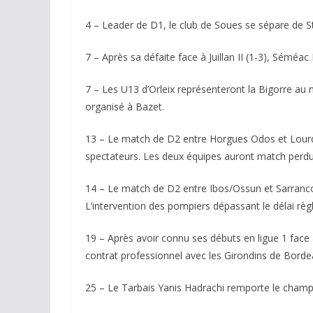
4 – Leader de D1, le club de Soues se sépare de St
7 – Après sa défaite face à Juillan II (1-3), Séméac
7 – Les U13 d’Orleix représenteront la Bigorre au n
organisé à Bazet.
13 – Le match de D2 entre Horgues Odos et Lourdes
spectateurs. Les deux équipes auront match perdu
14 – Le match de D2 entre Ibos/Ossun et Sarrancol
L’intervention des pompiers dépassant le délai rè
19 – Après avoir connu ses débuts en ligue 1 face
contrat professionnel avec les Girondins de Borde
25 – Le Tarbais Yanis Hadrachi remporte le champio