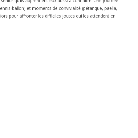
if sénior qu’ils apprennent eux aussi à connaître. Une journée
tennis-ballon) et moments de convivialité (pétanque, paëlla,
rs pour affronter les difficiles joutes qui les attendent en