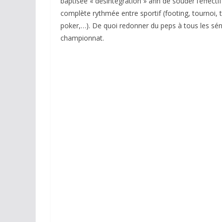
baptisée « désintégration » afin de souder l’effect
complète rythmée entre sportif (footing, tournoi, 
poker,…). De quoi redonner du peps à tous les sénio
championnat.