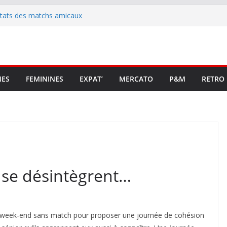
ltats des matchs amicaux
rute un emploi civique
ésente en Ligue 2 et Ligue 3
lenche son renouveau
t stop au foot pro retrouve un
NES
FEMININES
EXPAT’
MERCATO
P&M
RETRO
 se désintègrent…
un week-end sans match pour proposer une journée de cohésion