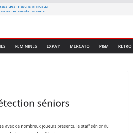
ltats des matchs amicaux
rute un emploi civique
ésente en Ligue 2 et Ligue 3
lenche son renouveau
t stop au foot pro retrouve un
NES
FEMININES
EXPAT’
MERCATO
P&M
RETRO
tection séniors
se avec de nombreux joueurs présents, le staff sénior du