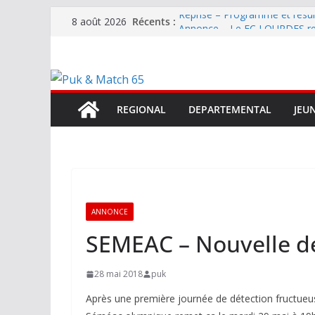
Passer
Reprise – Programme et résu
Récents :
8 août 2026
au
Annonce – Le FC LOURDES rec
National – La Bigorre bien pr
contenu
Mercato – SARRANCOLIN enc
Mercato – Le gardien qui a di
terrain d’expression au HOFC
REGIONAL
DEPARTEMENTAL
JEU
ANNONCE
SEMEAC – Nouvelle dé
28 mai 2018
puk
Après une première journée de détection fructueu