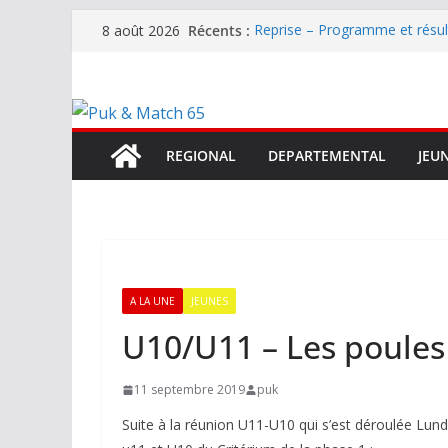
Passer
Récents :
Reprise – Programme et résu
8 août 2026
au
Annonce – Le FC LOURDES rec
National – La Bigorre bien pr
contenu
Mercato – SARRANCOLIN enc
Mercato – Le gardien qui a di
terrain d’expression au HOFC
REGIONAL
DEPARTEMENTAL
JEU
A LA UNE
JEUNES
U10/U11 – Les poules
11 septembre 2019
puk
Suite à la réunion U11-U10 qui s’est déroulée Lund