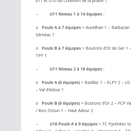
u11 et U10 du Critérium de la phase 1 :
–
U11 Niveau 1 à 14 équipes :
o
Poule A à 7 équipes
= Aureilhan 1 – Barbazan 
Séméac 1
o
Poule B à 7 équipes
= Boutons d’Or de Ger 1 –
TPF 1
–
U11 Niveau 2 à 18 équipes :
o
Poule A (8 équipes)
= Bazillac 1 – ELPY 2 – US
– Val d’Adour 1
o
Poule B (8 équipes)
= Boutons d’Or 2 – FCP Va
/ Ibos Ossun 1 – Haut Adour 2
–
U10 Poule A à 9 équipes
= FC Pyrénées Va