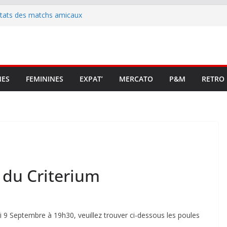
ltats des matchs amicaux
rute un emploi civique
ésente en Ligue 2 et Ligue 3
lenche son renouveau
t stop au foot pro retrouve un
NES
FEMININES
EXPAT’
MERCATO
P&M
RETRO
 du Criterium
i 9 Septembre à 19h30, veuillez trouver ci-dessous les poules