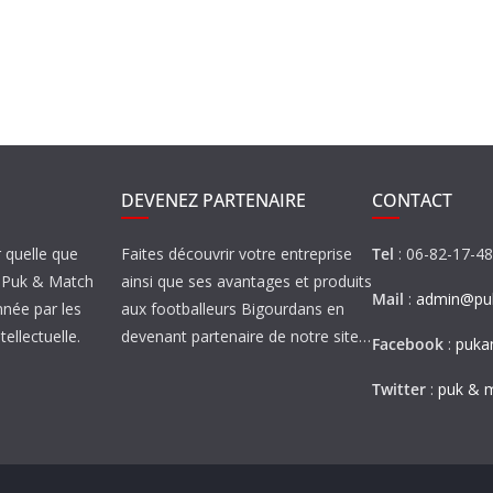
DEVENEZ PARTENAIRE
CONTACT
r quelle que
Faites découvrir votre entreprise
Tel
: 06-82-17-4
de Puk & Match
ainsi que ses avantages et produits
Mail
:
admin@puk
nnée par les
aux footballeurs Bigourdans en
tellectuelle.
devenant partenaire de notre site…
Facebook
:
puka
Twitter
:
puk & 