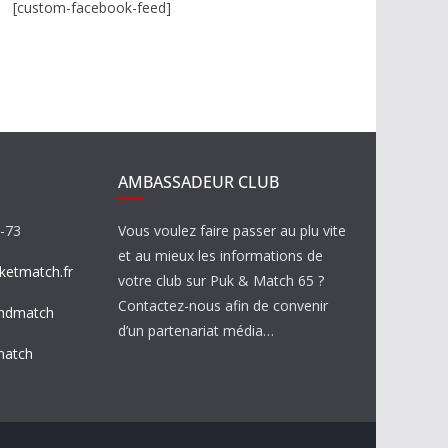
[custom-facebook-feed]
AMBASSADEUR CLUB
8-73
Vous voulez faire passer au plu vite
et au mieux les informations de
etmatch.fr
votre club sur Puk & Match 65 ?
Contactez-nous afin de convenir
ndmatch
d’un partenariat média…
match