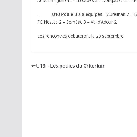
Adour 3 – Juillan 3 – Lourdes 3 – Marquisat 2 – T
–
U10 Poule B à 8 équipes
= Aureilhan 2 – 
FC Nestes 2 – Séméac 3 – Val d’Adour 2
Les rencontres debuteront le 28 septembre.
U13 – Les poules du Criterium