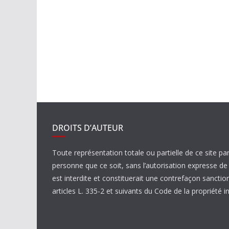
DROITS D’AUTEUR
Toute représentation totale ou partielle de ce site pa
personne que ce soit, sans l’autorisation expresse 
est interdite et constituerait une contrefaçon sanctio
articles L. 335-2 et suivants du Code de la propriété in