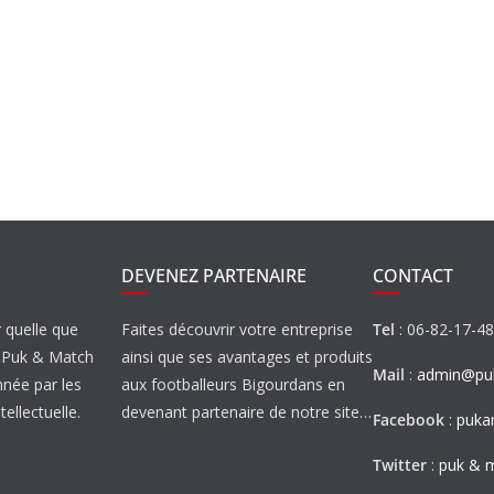
DEVENEZ PARTENAIRE
CONTACT
r quelle que
Faites découvrir votre entreprise
Tel
: 06-82-17-4
de Puk & Match
ainsi que ses avantages et produits
Mail
:
admin@puk
nnée par les
aux footballeurs Bigourdans en
tellectuelle.
devenant partenaire de notre site…
Facebook
:
puka
Twitter
:
puk & 