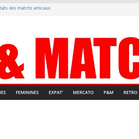
ltats des matchs amicaux
rute un emploi civique
ésente en Ligue 2 et Ligue 3
lenche son renouveau
t stop au foot pro retrouve un
NES
FEMININES
EXPAT’
MERCATO
P&M
RETRO