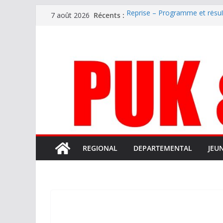
Passer
Récents :
Reprise – Programme et résu
7 août 2026
au
Annonce – Le FC LOURDES rec
National – La Bigorre bien pr
contenu
Mercato – SARRANCOLIN enc
Mercato – Le gardien qui a di
terrain d’expression au HOFC
REGIONAL
DEPARTEMENTAL
JEU