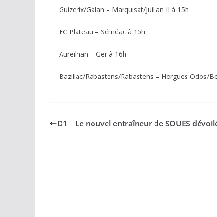
Guizerix/Galan – Marquisat/Juillan II à 15h
FC Plateau – Séméac à 15h
Aureilhan – Ger à 16h
Bazillac/Rabastens/Rabastens – Horgues Odos/B
D1 – Le nouvel entraîneur de SOUES dévoil