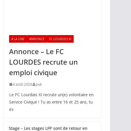
A LA UNE
ANNONCE
FC LOURDES XI
Annonce – Le FC
LOURDES recrute un
emploi civique
4 août 2026
puk
Le FC Lourdais XI recrute un(e) volontaire en
Service Civique ! Tu as entre 16 et 25 ans, tu
es
Stage – Les stages LFP sont de retour en