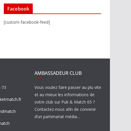
Facebook
[custom-facebook-feed]
AMBASSADEUR CLUB
8-73
Vous voulez faire passer au plu vite
et au mieux les informations de
etmatch.fr
votre club sur Puk & Match 65 ?
Contactez-nous afin de convenir
ndmatch
d’un partenariat média…
match