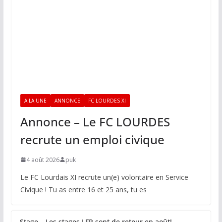
A LA UNE
ANNONCE
FC LOURDES XI
Annonce – Le FC LOURDES
recrute un emploi civique
4 août 2026
puk
Le FC Lourdais XI recrute un(e) volontaire en Service
Civique ! Tu as entre 16 et 25 ans, tu es
Stage – Les stages LFP sont de retour en août!