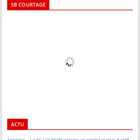
SB COURTAGE
ACTU
Annonce – Le FC LOURDES recrute un emploi civique
4 août