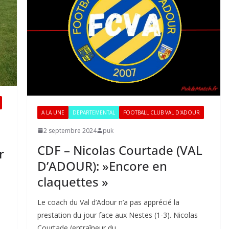
A LA UNE
DEPARTEMENTAL
FOOTBALL CLUB VAL D'ADOUR
2 septembre 2024
puk
CDF – Nicolas Courtade (VAL
r
D’ADOUR): »Encore en
claquettes »
Le coach du Val d’Adour n’a pas apprécié la
prestation du jour face aux Nestes (1-3). Nicolas
Courtade (entraîneur du