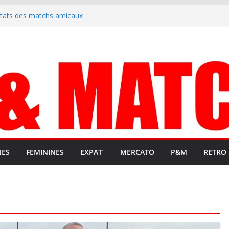
ltats des matchs amicaux
rute un emploi civique
ésente en Ligue 2 et Ligue 3
lenche son renouveau
t stop au foot pro retrouve un
NES
FEMININES
EXPAT’
MERCATO
P&M
RETRO