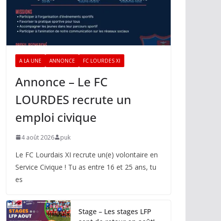
A LA UNE
ANNONCE
FC LOURDES XI
Annonce – Le FC
LOURDES recrute un
emploi civique
4 août 2026
puk
Le FC Lourdais XI recrute un(e) volontaire en
Service Civique ! Tu as entre 16 et 25 ans, tu
es
Stage – Les stages LFP