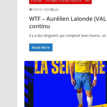
A LA UNE
FOOTBALL CLUB VAL D'ADOUR
WTF
4 février 2026
puk
WTF – Aurélien Lalonde (VA
continu
Il y a des dirigeants qui comptent leurs heures…et 
Read More