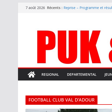
Passer
Récents :
Reprise – Programme et résu
7 août 2026
au
Annonce – Le FC LOURDES rec
National – La Bigorre bien pr
contenu
Mercato – SARRANCOLIN enc
Mercato – Le gardien qui a di
terrain d’expression au HOFC
REGIONAL
DEPARTEMENTAL
JEU
FOOTBALL CLUB VAL D’ADOUR