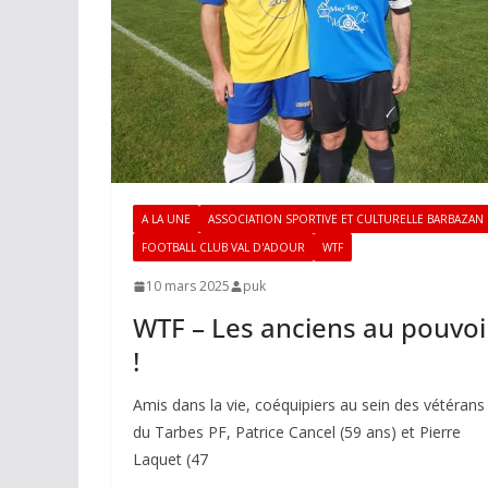
A LA UNE
ASSOCIATION SPORTIVE ET CULTURELLE BARBAZAN
FOOTBALL CLUB VAL D'ADOUR
WTF
10 mars 2025
puk
WTF – Les anciens au pouvoi
!
Amis dans la vie, coéquipiers au sein des vétérans
du Tarbes PF, Patrice Cancel (59 ans) et Pierre
Laquet (47