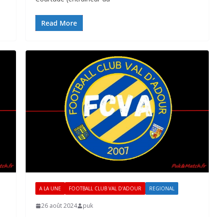
Read More
A LA UNE
FOOTBALL CLUB VAL D'ADOUR
REGIONAL
26 août 2024
puk