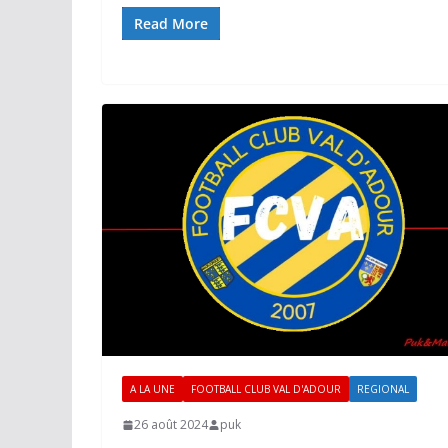
Read More
A LA UNE
FOOTBALL CLUB VAL D'ADOUR
REGIONAL
26 août 2024
puk