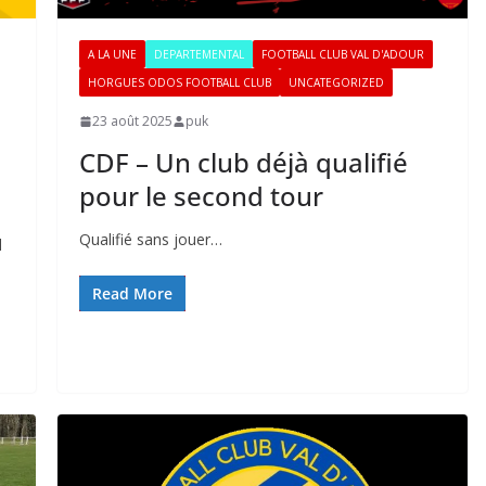
A LA UNE
DEPARTEMENTAL
FOOTBALL CLUB VAL D'ADOUR
HORGUES ODOS FOOTBALL CLUB
UNCATEGORIZED
23 août 2025
puk
CDF – Un club déjà qualifié
pour le second tour
Qualifié sans jouer…
l
Read More