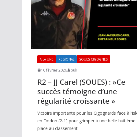
A LA UNE
REGIONAL
SOUES CIGOGNES
10 février 2026
puk
R2 – JJ Carel (SOUES) : »Ce
succès témoigne d’une
régularité croissante »
Victoire importante pour les Cigognards face à l’isl
en Dodon (2-1) pour grimper à une belle huitième
place au classement