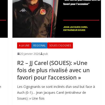
A LA UNE
REGIONAL
SOUES CIGOGNES
20 janvier 2026
puk
R2 – JJ Carel (SOUES): »Une
fois de plus rivalisé avec un
favori pour l’accession »
e
Les Cigognards se sont inclinés d’un seul but face à
Auch (0-1)… Jean Jacques Carel (entraîneur de
Soues) :« Une fois