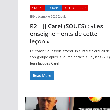
A LA UNE
REGIONAL
SOUES CIGOGNES
9 décembre 2025
puk
R2 – JJ Carel (SOUES) : »Les
enseignements de cette
leçon »
Le coach Souessois attend un sursaut d’orgueil de
son groupe après la lourde défaite à Seysses (7-1)
Jean Jacques Carel
Read More