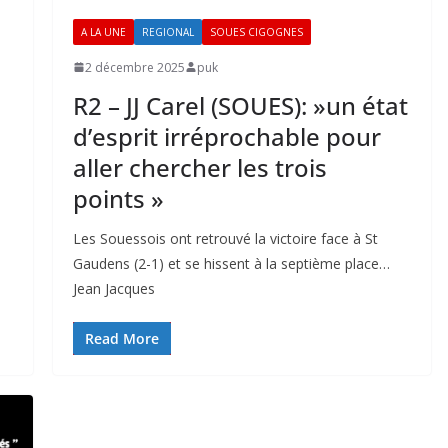
A LA UNE
REGIONAL
SOUES CIGOGNES
2 décembre 2025
puk
R2 – JJ Carel (SOUES): »un état
d’esprit irréprochable pour
aller chercher les trois
points »
Les Souessois ont retrouvé la victoire face à St
Gaudens (2-1) et se hissent à la septième place…
Jean Jacques
Read More