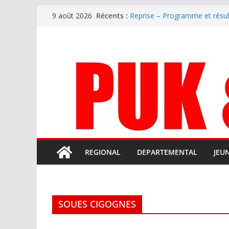
Passer
Récents :
Mercato – Le gardien qui a di
9 août 2026
au
terrain d’expression au HOFC
Reprise – Programme et résu
contenu
Annonce – Le FC LOURDES rec
National – La Bigorre bien pr
Mercato – SARRANCOLIN enc
REGIONAL
DEPARTEMENTAL
JEU
SOUES CIGOGNES