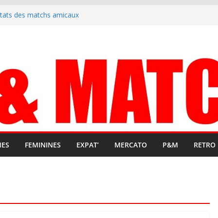
t stop au foot pro retrouve un
ltats des matchs amicaux
rute un emploi civique
ésente en Ligue 2 et Ligue 3
lenche son renouveau
NES
FEMININES
EXPAT’
MERCATO
P&M
RETRO