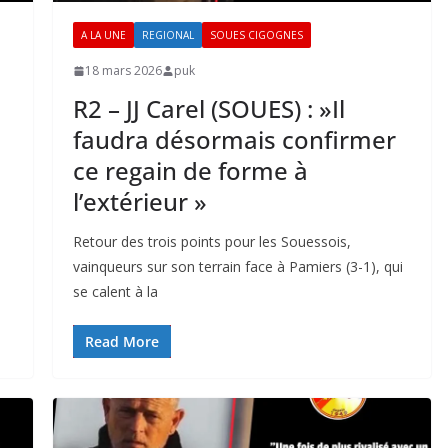
A LA UNE
REGIONAL
SOUES CIGOGNES
18 mars 2026
puk
R2 – JJ Carel (SOUES) : »Il
faudra désormais confirmer
ce regain de forme à
l’extérieur »
l
Retour des trois points pour les Souessois,
vainqueurs sur son terrain face à Pamiers (3-1), qui
se calent à la
Read More