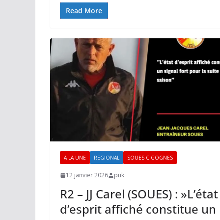
Read More
A LA UNE
REGIONAL
SOUES CIGOGNES
12 janvier 2026
puk
R2 – JJ Carel (SOUES) : »L’état
d’esprit affiché constitue un