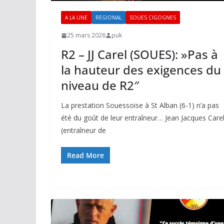
A LA UNE
REGIONAL
SOUES CIGOGNES
25 mars 2026
puk
R2 – JJ Carel (SOUES): »Pas à
la hauteur des exigences du
niveau de R2″
La prestation Souessoise à St Alban (6-1) n’a pas
été du goût de leur entraîneur… Jean Jacques Care
(entraîneur de
Read More