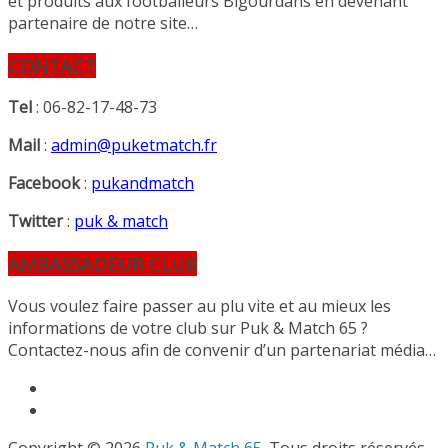
et produits aux footballeurs Bigourdans en devenant
partenaire de notre site…
CONTACT
Tel
: 06-82-17-48-73
Mail
:
admin@puketmatch.fr
Facebook
:
pukandmatch
Twitter
:
puk & match
AMBASSADEUR CLUB
Vous voulez faire passer au plu vite et au mieux les
informations de votre club sur Puk & Match 65 ?
Contactez-nous afin de convenir d’un partenariat média…
Copyright © 2026
Puk & Match 65
. Tous droits réservés.