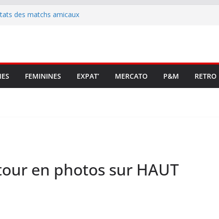
ltats des matchs amicaux
rute un emploi civique
ésente en Ligue 2 et Ligue 3
lenche son renouveau
t stop au foot pro retrouve un
NES
FEMININES
EXPAT’
MERCATO
P&M
RETRO
tour en photos sur HAUT