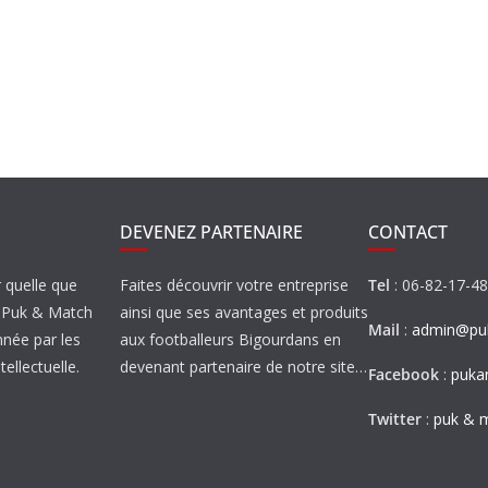
DEVENEZ PARTENAIRE
CONTACT
r quelle que
Faites découvrir votre entreprise
Tel
: 06-82-17-4
de Puk & Match
ainsi que ses avantages et produits
Mail
:
admin@puk
nnée par les
aux footballeurs Bigourdans en
tellectuelle.
devenant partenaire de notre site…
Facebook
:
puka
Twitter
:
puk & 