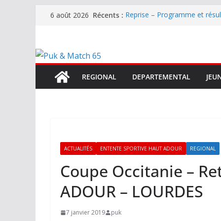
Passer
Récents :
Reprise – Programme et résu
6 août 2026
au
Annonce – Le FC LOURDES rec
National – La Bigorre bien pr
contenu
Mercato – SARRANCOLIN enc
Mercato – Le gardien qui a di
terrain d’expression au HOFC
REGIONAL
DEPARTEMENTAL
JEU
ACTUALITÉS
ENTENTE SPORTIVE HAUT ADOUR
REGIONAL
Coupe Occitanie – Re
ADOUR – LOURDES
7 janvier 2019
puk