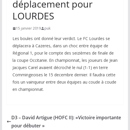
déplacement pour
LOURDES
15 janvier 2019
puk
Les boules ont donné leur verdict. Le FC Lourdes se
déplacera à Cazeres, dans un choc entre équipe de
Régional 1, pour le compte des seizièmes de finale de
la coupe Occitanie. En championnat, les joueurs de Jean
Jacques Carel avaient décroché le nul (1-1) en terre
Commingeoises le 15 decembre dernier. Il faudra cette
fois un vainqueur entre deux équipes au coude à coude
en championnat.
D3 – David Artigue (HOFC II): »V i c t o i r e i m p o r t a n t e
p o u r d é b u t e r »