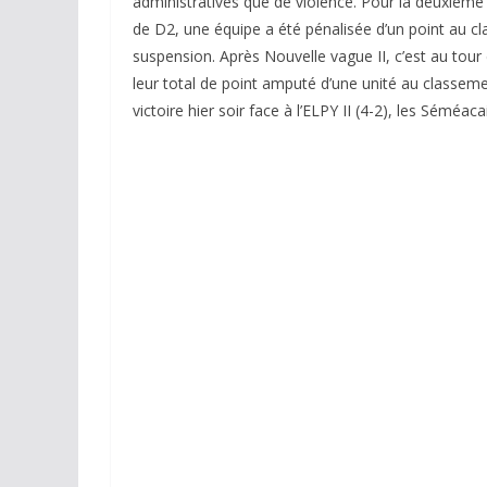
administratives que de violence. Pour la deuxiè
de D2, une équipe a été pénalisée d’un point au cl
suspension. Après Nouvelle vague II, c’est au tour
leur total de point amputé d’une unité au classemen
victoire hier soir face à l’ELPY II (4-2), les Sémé