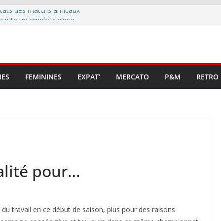
ltats des matchs amicaux
rute un emploi civique
ésente en Ligue 2 et Ligue 3
lenche son renouveau
t stop au foot pro retrouve un
NES
FEMININES
EXPAT’
MERCATO
P&M
RETRO
alité pour…
 du travail en ce début de saison, plus pour des raisons