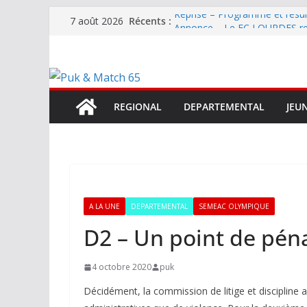
Passer
Récents :
Reprise – Programme et résu
7 août 2026
au
Annonce – Le FC LOURDES rec
National – La Bigorre bien pr
contenu
Mercato – SARRANCOLIN enc
Mercato – Le gardien qui a di
terrain d’expression au HOFC
REGIONAL
DEPARTEMENTAL
JEU
A LA UNE
DEPARTEMENTAL
SEMEAC OLYMPIQUE
D2 – Un point de pén
4 octobre 2020
puk
Décidément, la commission de litige et discipline a