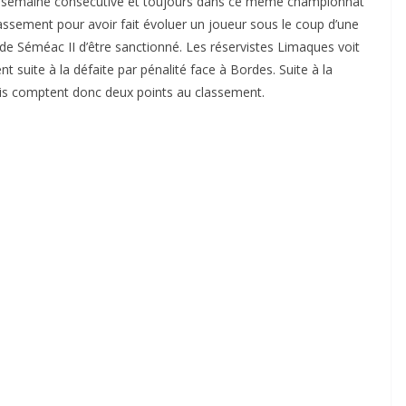
me semaine consécutive et toujours dans ce même championnat
assement pour avoir fait évoluer un joueur sous le coup d’une
 de Séméac II d’être sanctionné. Les réservistes Limaques voit
t suite à la défaite par pénalité face à Bordes. Suite à la
acais comptent donc deux points au classement.