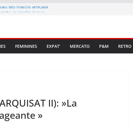
ltats des matchs amicaux
rute un emploi civique
ésente en Ligue 2 et Ligue 3
lenche son renouveau
t stop au foot pro retrouve un
NES
FEMININES
EXPAT’
MERCATO
P&M
RETRO
ARQUISAT II): »La
rageante »