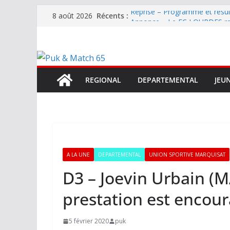
Passer
Récents :
Reprise – Programme et résu
8 août 2026
au
Annonce – Le FC LOURDES rec
National – La Bigorre bien pr
contenu
Mercato – SARRANCOLIN enc
Mercato – Le gardien qui a di
terrain d’expression au HOFC
REGIONAL
DEPARTEMENTAL
JEU
A LA UNE
DEPARTEMENTAL
UNION SPORTIVE MARQUISAT
D3 – Joevin Urbain (M
prestation est encou
5 février 2020
puk