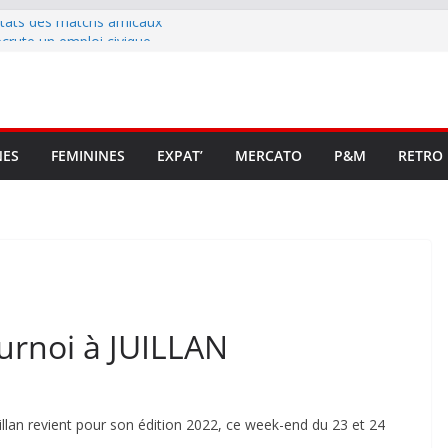
ltats des matchs amicaux
rute un emploi civique
ésente en Ligue 2 et Ligue 3
lenche son renouveau
t stop au foot pro retrouve un
NES
FEMININES
EXPAT’
MERCATO
P&M
RETRO
urnoi à JUILLAN
illan revient pour son édition 2022, ce week-end du 23 et 24