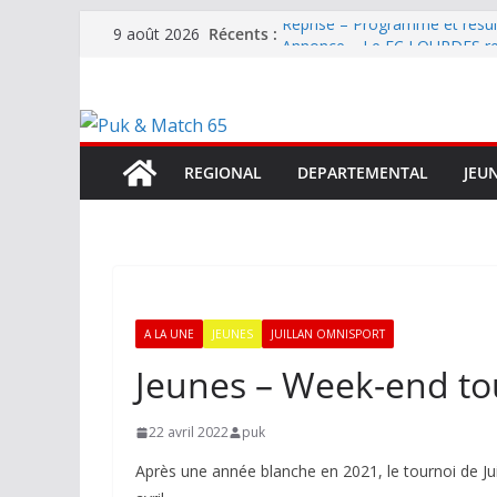
Passer
Récents :
Reprise – Programme et résu
9 août 2026
au
Annonce – Le FC LOURDES rec
National – La Bigorre bien pr
contenu
Mercato – SARRANCOLIN enc
Mercato – Le gardien qui a di
terrain d’expression au HOFC
REGIONAL
DEPARTEMENTAL
JEU
A LA UNE
JEUNES
JUILLAN OMNISPORT
Jeunes – Week-end to
22 avril 2022
puk
Après une année blanche en 2021, le tournoi de Ju