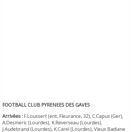
FOOTBALL CLUB PYRENEES DES GAVES
Arrivées :
F.Loussert (ent, Fleurance, 32), C.Capus (Ger),
A.Desmeric (Lourdes), K.Reverseau (Lourdes),
J.Audebrand (Lourdes), K.Carel (Lourdes), Vieux Badiane