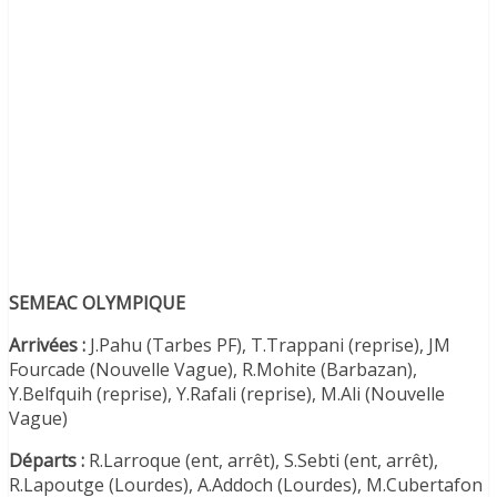
SEMEAC OLYMPIQUE
Arrivées :
J.Pahu (Tarbes PF), T.Trappani (reprise), JM
Fourcade (Nouvelle Vague), R.Mohite (Barbazan),
Y.Belfquih (reprise), Y.Rafali (reprise), M.Ali (Nouvelle
Vague)
Départs :
R.Larroque (ent, arrêt), S.Sebti (ent, arrêt),
R.Lapoutge (Lourdes), A.Addoch (Lourdes), M.Cubertafon