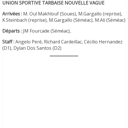
UNION SPORTIVE TARBAISE NOUVELLE VAGUE
Arrivées :
M. Oul Makhlouf (Soues), M.Gargallo (reprise),
K.Steinbach (reprise), M.Gargallo (Séméac), M.Ali (Séméac)
Départs :
JM Fourcade (Séméac),
Staff :
Angelo Peré, Richard Cardeillac, Cécilio Hernandez
(D1), Dylan Dos Santos (D2)