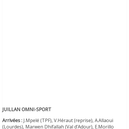
JUILLAN OMNI-SPORT
Arrivées :
J.Mpelé (TPF), V.Héraut (reprise), A.Allaoui
(Lourdes), Marwen Dhifallah (Val d’Adour), E.Morillo