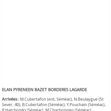
ELAN PYRENEEN BAZET BORDERES LAGARDE
Arrivées :
M.Cubertafon (ent, Séméac), N.Beulaygue (St
Sever, 40), B.Cubertafon (Séméac), Y.Pouchain (Séméac),
R.Hatchondo (Séméac), M.Charbonnier (Séméac),