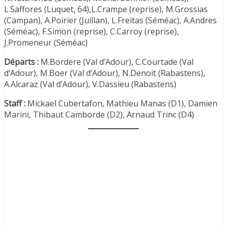
L.Saffores (Luquet, 64),L.Crampe (reprise), M.Grossias
(Campan), A.Poirier (Juillan), L.Freitas (Séméac), A.Andres
(Séméac), F.Simon (reprise), C.Carroy (reprise),
J.Promeneur (Séméac)
Départs :
M.Bordere (Val d’Adour), C.Courtade (Val
d’Adour), M.Boer (Val d’Adour), N.Denoit (Rabastens),
A.Alcaraz (Val d’Adour), V.Dassieu (Rabastens)
Staff :
Mickael Cubertafon, Mathieu Manas (D1), Damien
Marini, Thibaut Camborde (D2), Arnaud Trinc (D4)