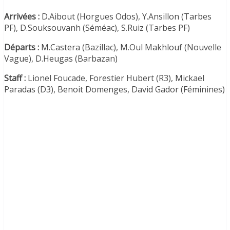
Arrivées :
D.Aibout (Horgues Odos), Y.Ansillon (Tarbes
PF), D.Souksouvanh (Séméac), S.Ruiz (Tarbes PF)
Départs :
M.Castera (Bazillac), M.Oul Makhlouf (Nouvelle
Vague), D.Heugas (Barbazan)
Staff :
Lionel Foucade, Forestier Hubert (R3), Mickael
Paradas (D3), Benoit Domenges, David Gador (Féminines)