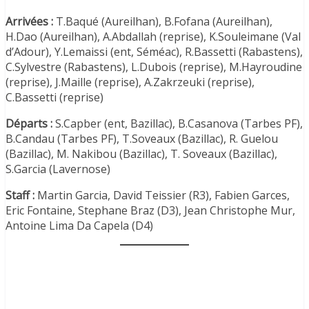
Arrivées :
T.Baqué (Aureilhan), B.Fofana (Aureilhan),
H.Dao (Aureilhan), A.Abdallah (reprise), K.Souleimane (Val
d’Adour), Y.Lemaissi (ent, Séméac), R.Bassetti (Rabastens),
C.Sylvestre (Rabastens), L.Dubois (reprise), M.Hayroudine
(reprise), J.Maille (reprise), A.Zakrzeuki (reprise),
C.Bassetti (reprise)
Départs :
S.Capber (ent, Bazillac), B.Casanova (Tarbes PF),
B.Candau (Tarbes PF), T.Soveaux (Bazillac), R. Guelou
(Bazillac), M. Nakibou (Bazillac), T. Soveaux (Bazillac),
S.Garcia (Lavernose)
Staff :
Martin Garcia, David Teissier (R3), Fabien Garces,
Eric Fontaine, Stephane Braz (D3), Jean Christophe Mur,
Antoine Lima Da Capela (D4)