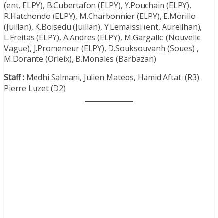
(ent, ELPY), B.Cubertafon (ELPY), Y.Pouchain (ELPY),
R.Hatchondo (ELPY), M.Charbonnier (ELPY), E.Morillo
(Juillan), K.Boisedu (Juillan), Y.Lemaissi (ent, Aureilhan),
L.Freitas (ELPY), A.Andres (ELPY), M.Gargallo (Nouvelle
Vague), J.Promeneur (ELPY), D.Souksouvanh (Soues) ,
M.Dorante (Orleix), B.Monales (Barbazan)
Staff :
Medhi Salmani, Julien Mateos, Hamid Aftati (R3),
Pierre Luzet (D2)