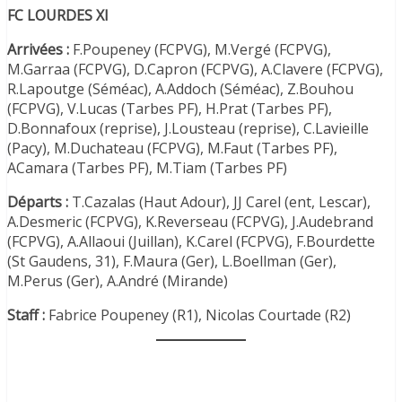
FC LOURDES XI
Arrivées :
F.Poupeney (FCPVG), M.Vergé (FCPVG),
M.Garraa (FCPVG), D.Capron (FCPVG), A.Clavere (FCPVG),
R.Lapoutge (Séméac), A.Addoch (Séméac), Z.Bouhou
(FCPVG), V.Lucas (Tarbes PF), H.Prat (Tarbes PF),
D.Bonnafoux (reprise), J.Lousteau (reprise), C.Lavieille
(Pacy), M.Duchateau (FCPVG), M.Faut (Tarbes PF),
ACamara (Tarbes PF), M.Tiam (Tarbes PF)
Départs :
T.Cazalas (Haut Adour), JJ Carel (ent, Lescar),
A.Desmeric (FCPVG), K.Reverseau (FCPVG), J.Audebrand
(FCPVG), A.Allaoui (Juillan), K.Carel (FCPVG), F.Bourdette
(St Gaudens, 31), F.Maura (Ger), L.Boellman (Ger),
M.Perus (Ger), A.André (Mirande)
Staff :
Fabrice Poupeney (R1), Nicolas Courtade (R2)