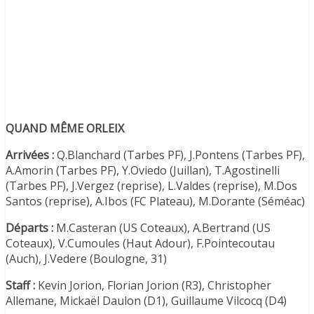
QUAND MÊME ORLEIX
Arrivées :
Q.Blanchard (Tarbes PF), J.Pontens (Tarbes PF),
A.Amorin (Tarbes PF), Y.Oviedo (Juillan), T.Agostinelli
(Tarbes PF), J.Vergez (reprise), L.Valdes (reprise), M.Dos
Santos (reprise), A.Ibos (FC Plateau), M.Dorante (Séméac)
Départs :
M.Casteran (US Coteaux), A.Bertrand (US
Coteaux), V.Cumoules (Haut Adour), F.Pointecoutau
(Auch), J.Vedere (Boulogne, 31)
Staff :
Kevin Jorion, Florian Jorion (R3), Christopher
Allemane, Mickaël Daulon (D1), Guillaume Vilcocq (D4)