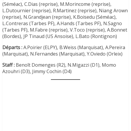
(Séméac), C.Dias (reprise), M.Morincome (reprise),
L.Dutournier (reprise), R.Martinez (reprise), Niang Arown
(reprise), N.Grandjean (reprise), K.Boisedu (Séméac),
L.Contreras (Tarbes PF), A.Hands (Tarbes PF), N.Sagno
(Tarbes PF), M.Fabre (reprise), V.Toco (reprise), A.Bonnet
(Bordes), JP Tinaud (US Ansoise), L.Bato (Rontignon)
Départs :
A.Poirier (ELPY), B.Weiss (Marquisat), A.Pereira
(Marquisat), N.Fernandes (Marquisat), Y.Oviedo (Orleix)
Staff :
Benoît Domenges (R2), N.Migazzi (D1), Momo
Azouhri (D3), Jimmy Cochin (D4)