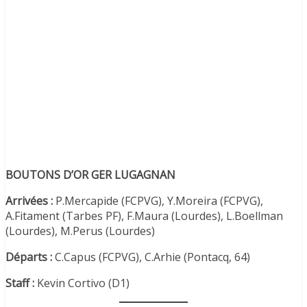
BOUTONS D’OR GER LUGAGNAN
Arrivées :
P.Mercapide (FCPVG), Y.Moreira (FCPVG),
A.Fitament (Tarbes PF), F.Maura (Lourdes), L.Boellman
(Lourdes), M.Perus (Lourdes)
Départs :
C.Capus (FCPVG), C.Arhie (Pontacq, 64)
Staff :
Kevin Cortivo (D1)