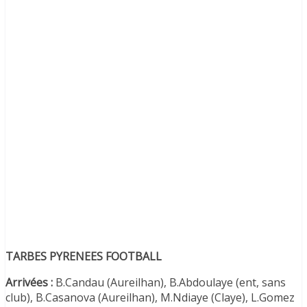
TARBES PYRENEES FOOTBALL
Arrivées :
B.Candau (Aureilhan), B.Abdoulaye (ent, sans
club), B.Casanova (Aureilhan), M.Ndiaye (Claye), L.Gomez