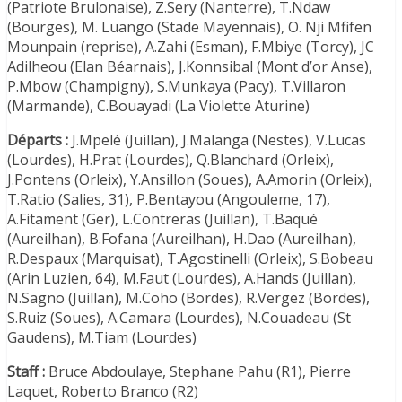
(Patriote Brulonaise), Z.Sery (Nanterre), T.Ndaw
(Bourges), M. Luango (Stade Mayennais), O. Nji Mfifen
Mounpain (reprise), A.Zahi (Esman), F.Mbiye (Torcy), JC
Adilheou (Elan Béarnais), J.Konnsibal (Mont d’or Anse),
P.Mbow (Champigny), S.Munkaya (Pacy), T.Villaron
(Marmande), C.Bouayadi (La Violette Aturine)
Départs :
J.Mpelé (Juillan), J.Malanga (Nestes), V.Lucas
(Lourdes), H.Prat (Lourdes), Q.Blanchard (Orleix),
J.Pontens (Orleix), Y.Ansillon (Soues), A.Amorin (Orleix),
T.Ratio (Salies, 31), P.Bentayou (Angouleme, 17),
A.Fitament (Ger), L.Contreras (Juillan), T.Baqué
(Aureilhan), B.Fofana (Aureilhan), H.Dao (Aureilhan),
R.Despaux (Marquisat), T.Agostinelli (Orleix), S.Bobeau
(Arin Luzien, 64), M.Faut (Lourdes), A.Hands (Juillan),
N.Sagno (Juillan), M.Coho (Bordes), R.Vergez (Bordes),
S.Ruiz (Soues), A.Camara (Lourdes), N.Couadeau (St
Gaudens), M.Tiam (Lourdes)
Staff :
Bruce Abdoulaye, Stephane Pahu (R1), Pierre
Laquet, Roberto Branco (R2)