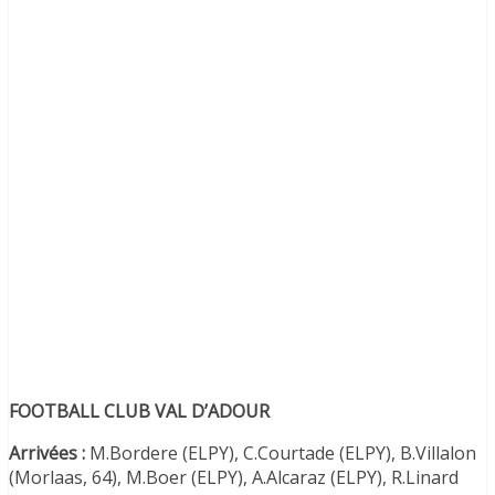
FOOTBALL CLUB VAL D’ADOUR
Arrivées :
M.Bordere (ELPY), C.Courtade (ELPY), B.Villalon
(Morlaas, 64), M.Boer (ELPY), A.Alcaraz (ELPY), R.Linard