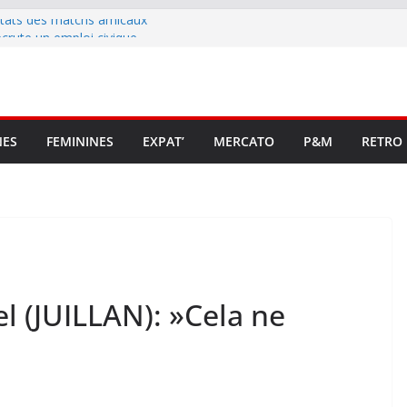
ltats des matchs amicaux
rute un emploi civique
ésente en Ligue 2 et Ligue 3
lenche son renouveau
t stop au foot pro retrouve un
NES
FEMININES
EXPAT’
MERCATO
P&M
RETRO
el (JUILLAN): »Cela ne