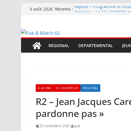
Passer
Récents :
Reprise – Programme et résu
6 août 2026
au
Annonce – Le FC LOURDES rec
National – La Bigorre bien pr
contenu
Mercato – SARRANCOLIN enc
Mercato – Le gardien qui a di
terrain d’expression au HOFC
REGIONAL
DEPARTEMENTAL
JEU
A LA UNE
FC LOURDES XI
REGIONAL
R2 – Jean Jacques Car
pardonne pas »
25 novembre 2021
puk