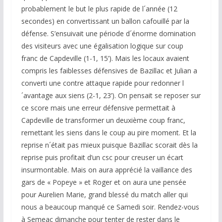
probablement le but le plus rapide de l´année (12
secondes) en convertissant un ballon cafouillé par la
défense. S’ensuivait une période d´énorme domination
des visiteurs avec une égalisation logique sur coup
franc de Capdeville (1-1, 15’). Mais les locaux avaient
compris les faiblesses défensives de Bazillac et Julian a
converti une contre attaque rapide pour redonner l
´avantage aux siens (2-1, 23’). On pensait se reposer sur
ce score mais une erreur défensive permettait à
Capdeville de transformer un deuxième coup franc,
remettant les siens dans le coup au pire moment. Et la
reprise n´était pas mieux puisque Bazillac scorait dès la
reprise puis profitait d’un csc pour creuser un écart
insurmontable. Mais on aura apprécié la vaillance des
gars de « Popeye » et Roger et on aura une pensée
pour Aurelien Marie, grand blessé du match aller qui
nous a beaucoup manqué ce Samedi soir. Rendez-vous
à Semeac dimanche pour tenter de rester dans le